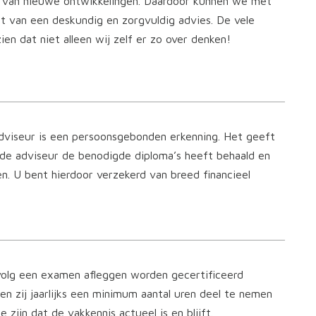
te van nieuwe ontwikkelingen. Daardoor kunnen we met
t van een deskundig en zorgvuldig advies. De vele
ien dat niet alleen wij zelf er zo over denken!
dviseur is een persoonsgebonden erkenning. Het geeft
de adviseur de benodigde diploma’s heeft behaald en
n. U bent hierdoor verzekerd van breed financieel
volg een examen afleggen worden gecertificeerd
nen zij jaarlijks een minimum aantal uren deel te nemen
 zijn dat de vakkennis actueel is en blijft.