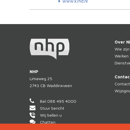
www.kifid.nl
Over N
Wie zijn
Werken 
Dienstve
NHP
Contac
Limaweg 25
Contact
2743 CB
Waddinxveen
Wijzigi
Bel:
088 495 4000
Stuur bericht
Wij bellen u
Chatten