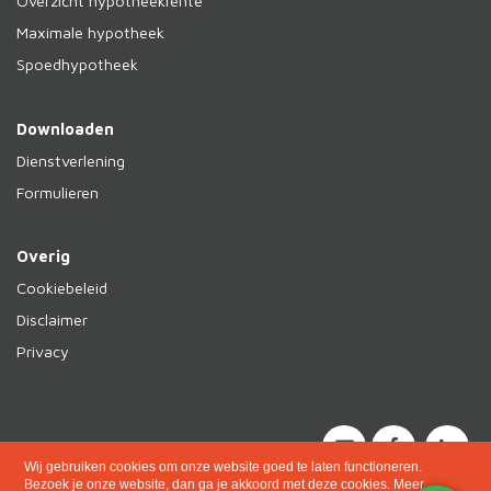
Overzicht hypotheekrente
Maximale hypotheek
Spoedhypotheek
Downloaden
Dienstverlening
Formulieren
Overig
Cookiebeleid
Disclaimer
Privacy
Wij gebruiken cookies om onze website goed te laten functioneren.
Bezoek je onze website, dan ga je akkoord met deze cookies.
Meer