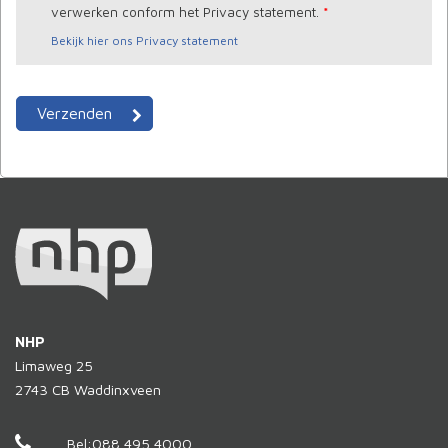
verwerken conform het Privacy statement.
*
Bekijk hier ons Privacy statement
NHP
Limaweg 25
2743 CB
Waddinxveen
Bel:
088 495 4000