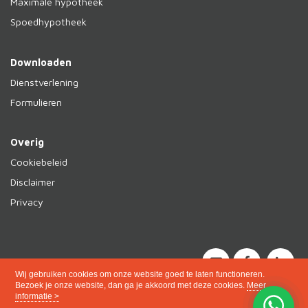
Maximale hypotheek
Spoedhypotheek
Downloaden
Dienstverlening
Formulieren
Overig
Cookiebeleid
Disclaimer
Privacy
Wij gebruiken cookies om onze website goed te laten functioneren.
Bezoek je onze website, dan ga je akkoord met deze cookies.
Meer
informatie >