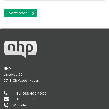
NHP
Limaweg 25
2743 CB
Waddinxveen
Bel:
088 495 4000
Stuur bericht
Wij bellen u