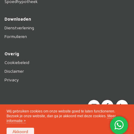
Spoedhypotheek
Downloaden
Dienstverlening
Formulieren
Overig
Cookiebeleid
Disclaimer
Privacy
Wij gebruiken cookies om onze website goed te laten functioneren.
Bezoek je onze website, dan ga je akkoord met deze cookies.
Meer
informatie >
Akkoord